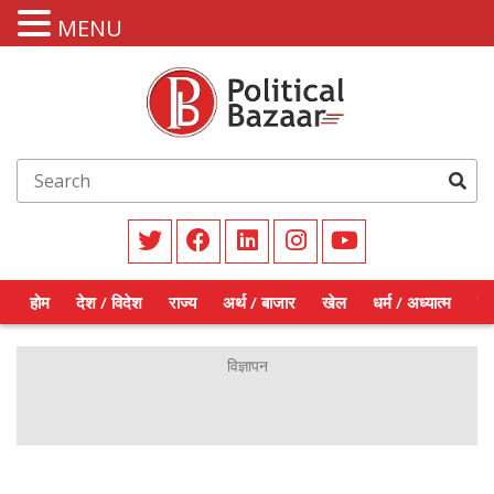
MENU
होम
देश / विदेश
राज्य
अर्थ / बाजार
खेल
धर्म / अध्यात्म
शिक