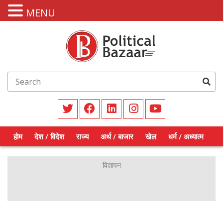
MENU
होम
देश / विदेश
राज्य
अर्थ / बाजार
खेल
धर्म / अध्यात्म
शिक