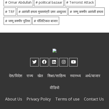
# Omar Abdullah
# political bazaar
# Terrorist Attack
# TRF
# आतंकी हमला मुख्यमंत्री उमर अब्दुल्ला
# जम्मू कश्मीर आतंकी हमला
# जम्मू कश्मीर पुलिस
# पॉलिटिकल बाजार
देश/विदेश
राज्य
खेल
शिक्षा/साहित्य
स्वास्थ्य
अर्थ/बाजार
वीडियो
About Us
Privacy Policy
Terms of use
Contact Us