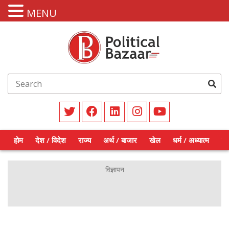
MENU
होम
देश / विदेश
राज्य
अर्थ / बाजार
खेल
धर्म / अध्यात्म
शिक