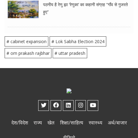
पठनीय है रेणु झा ‘रेणुका’ का कहानी संग्रह “गाँव से गुजरते
हुए”
# cabinet expansion
# Lok Sabha Election 2024
# om prakash rajbhar
# uttar pradesh
देश/विदेश
राज्य
खेल
शिक्षा/साहित्य
स्वास्थ्य
अर्थ/बाजार
वीडियो