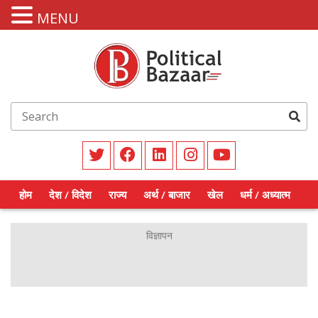
MENU
होम
देश / विदेश
राज्य
अर्थ / बाजार
खेल
धर्म / अध्यात्म
शिक