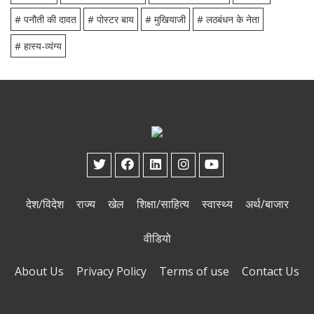
# पनौती की दावत
# पोस्टर बाय
# मुखियाजी
# लठबंधन के नेता
# हास्य-व्यंग्य
देश/विदेश
राज्य
खेल
शिक्षा/साहित्य
स्वास्थ्य
अर्थ/बाजार
वीडियो
About Us
Privacy Policy
Terms of use
Contact Us