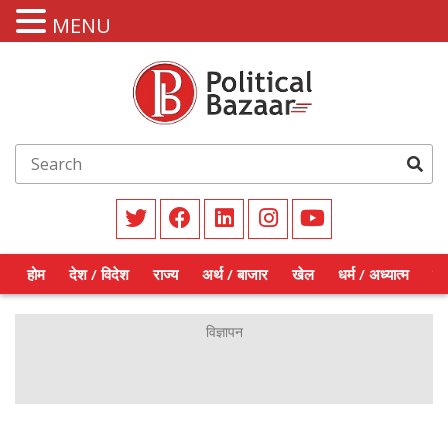
MENU
होम
देश / विदेश
राज्य
अर्थ / बाजार
खेल
धर्म / अध्यात्म
शिक