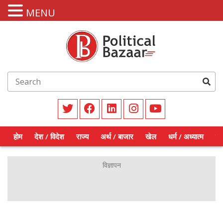
MENU
होम
देश / विदेश
राज्य
अर्थ / बाजार
खेल
धर्म / अध्यात्म
शिक