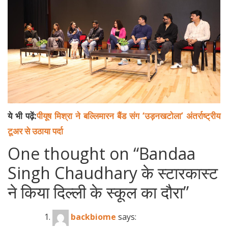
ये भी पढ़ें:
पीयूष मिश्रा ने‌ बल्लिमारन बैंड संग ‘उड़नखटोला’ अंतर्राष्ट्रीय
टूअर से उठाया पर्दा
One thought on “
Bandaa
Singh Chaudhary के स्टारकास्ट
ने किया दिल्ली के स्कूल का दौरा
”
backbiome
says: