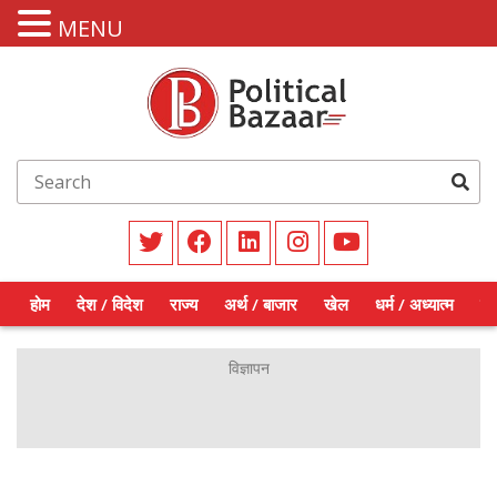
MENU
होम
देश / विदेश
राज्य
अर्थ / बाजार
खेल
धर्म / अध्यात्म
शिक