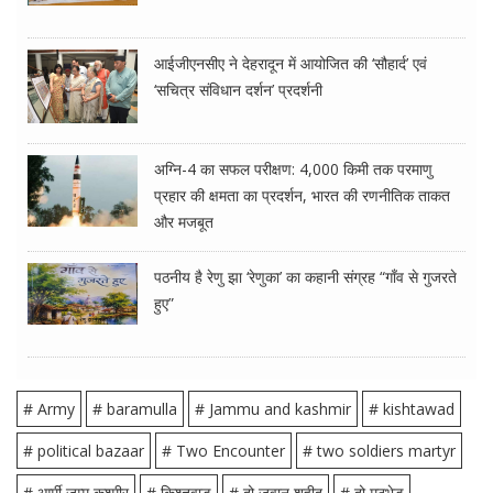
आईजीएनसीए ने देहरादून में आयोजित की ‘सौहार्द’ एवं
‘सचित्र संविधान दर्शन’ प्रदर्शनी
अग्नि-4 का सफल परीक्षण: 4,000 किमी तक परमाणु
प्रहार की क्षमता का प्रदर्शन, भारत की रणनीतिक ताकत
और मजबूत
पठनीय है रेणु झा ‘रेणुका’ का कहानी संग्रह “गाँव से गुजरते
हुए”
# Army
# baramulla
# Jammu and kashmir
# kishtawad
# political bazaar
# Two Encounter
# two soldiers martyr
# आर्मी जम्मू कश्मीर
# किश्तवाड
# दो जवान शहीद
# दो मुठभेड