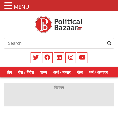
MENU
होम
देश / विदेश
राज्य
अर्थ / बाजार
खेल
धर्म / अध्यात्म
शिक