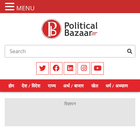
MENU
होम
देश / विदेश
राज्य
अर्थ / बाजार
खेल
धर्म / अध्यात्म
शिक